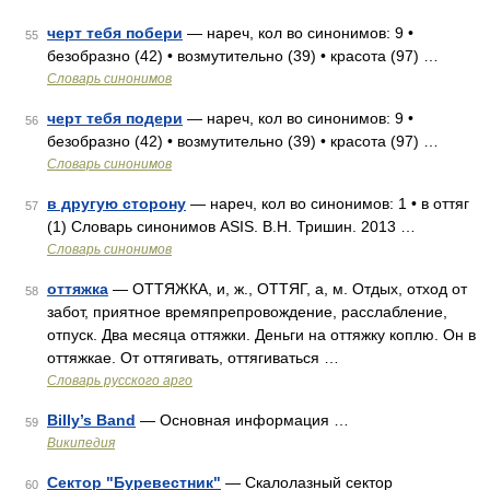
черт тебя побери
— нареч, кол во синонимов: 9 •
55
безобразно (42) • возмутительно (39) • красота (97) …
Словарь синонимов
черт тебя подери
— нареч, кол во синонимов: 9 •
56
безобразно (42) • возмутительно (39) • красота (97) …
Словарь синонимов
в другую сторону
— нареч, кол во синонимов: 1 • в оттяг
57
(1) Словарь синонимов ASIS. В.Н. Тришин. 2013 …
Словарь синонимов
оттяжка
— ОТТЯЖКА, и, ж., ОТТЯГ, а, м. Отдых, отход от
58
забот, приятное времяпрепровождение, расслабление,
отпуск. Два месяца оттяжки. Деньги на оттяжку коплю. Он в
оттяжкае. От оттягивать, оттягиваться …
Словарь русского арго
Billy’s Band
— Основная информация …
59
Википедия
Сектор "Буревестник"
— Скалолазный сектор
60