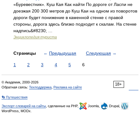
«Буревестник». Куш Кая Как найти По дороге от Ласпи не
доезжая 200 300 метров до Куш Каи на одном из поворотов
дороги будет понижение в каменной стенке с правой
стороны, дорога здесь близко подходит к скалам. На стенке
надпись&#8230; …
Энциклопедия туриста
Страницы
←
Предыдущая
Следующая
→
1
2
3
4
5
6
© Академик, 2000-2026
18+
Обратная связь:
Техподдержка
,
Реклама на сайте
👣 Путешествия
Экспорт словарей на сайты
, сделанные на PHP,
Joomla,
Drupal,
WordPress, MODx.